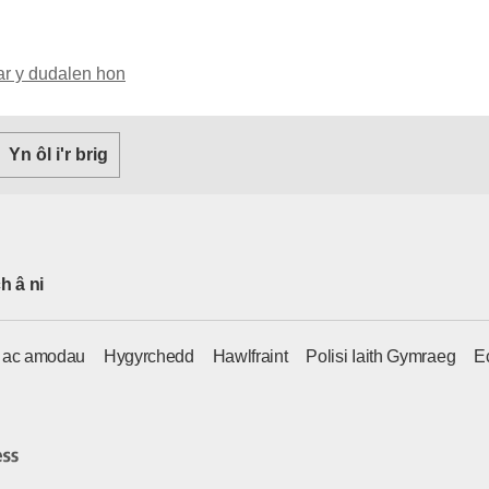
ar y dudalen hon
Yn ôl i'r brig
h â ni
u ac amodau
Hygyrchedd
Hawlfraint
Polisi Iaith Gymraeg
E