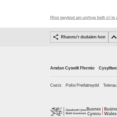
Rhoi gwybod am unrhyw beth o'i le 
Rhannu'r dudalen hon
Amdan Cyswllt Ffermio
Cysylltwc
Cwcis
Polisi Preifatrwydd
Telera