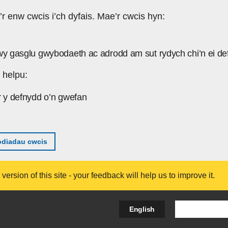
’r enw cwcis i’ch dyfais. Mae’r cwcis hyn:
wy gasglu gwybodaeth ac adrodd am sut rydych chi’n ei de
 helpu:
r y defnydd o’n gwefan
diadau cwcis
ersion of this site - your feedback will help us to improve it.
Search Bus
English