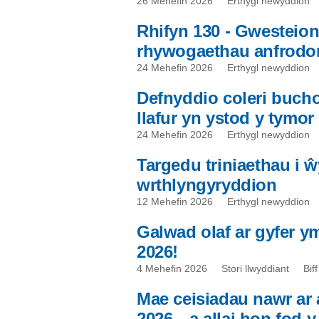
26 Mehefin 2026
Erthygl newyddion
Rhifyn 130 - Gwesteion
rhywogaethau anfrodo
24 Mehefin 2026
Erthygl newyddion
Defnyddio coleri buch
llafur yn ystod y tymor
24 Mehefin 2026
Erthygl newyddion
Targedu triniaethau i 
wrthlyngyryddion
12 Mehefin 2026
Erthygl newyddion
Galwad olaf ar gyfer 
2026!
4 Mehefin 2026
Stori llwyddiant
Bif
Mae ceisiadau nawr ar
2026—a allai hon fod y