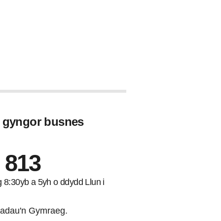
Moch
UA7: Cynllun Rheoli Safleoedd
Olyniaeth
Dynodedig
Organig
UA8: Rheoli perthi/gwrychoedd
UA9: Cynnal coetir
UA10: Cynllun Cyfle i Blannu
Coed a Chreu
Perthi/Gwrychoedd
u gyngor busnes
UA11: Yr amgylchedd
hanesyddol
 813
UA12: Iechyd a lles anifeiliaid
ng 8:30yb a 5yh o ddydd Llun i
Cynllun Ffermio Cynaliadwy
(SFS)
adau'n Gymraeg.