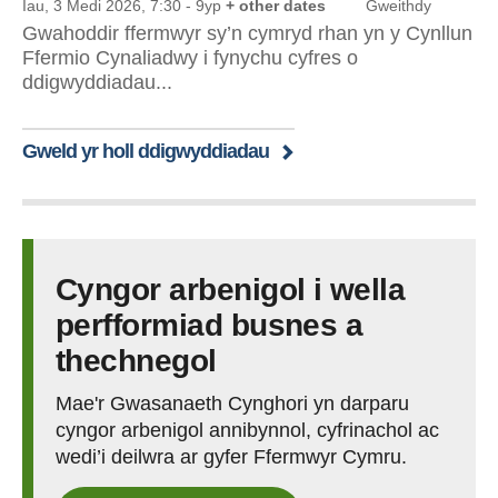
Iau, 3 Medi 2026, 7:30
-
9yp
+ other dates
Gweithdy
Gwahoddir ffermwyr sy’n cymryd rhan yn y Cynllun
Ffermio Cynaliadwy i fynychu cyfres o
ddigwyddiadau...
Gweld yr holl ddigwyddiadau
Cyngor arbenigol i wella
perfformiad busnes a
thechnegol
Mae'r Gwasanaeth Cynghori yn darparu
cyngor arbenigol annibynnol, cyfrinachol ac
wedi’i deilwra ar gyfer Ffermwyr Cymru.