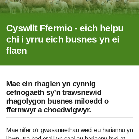
Cyswllt Ffermio - eich helpu
chi i yrru eich busnes yn ei
flaen
Mae ein rhaglen yn cynnig
cefnogaeth sy’n trawsnewid
rhagolygon busnes miloedd o
ffermwyr a choedwigwyr.
Mae nifer o’r gwasanaethau wedi eu hariannu yn
llawn, tra bod eraill yn cael eu hariannu hyd at