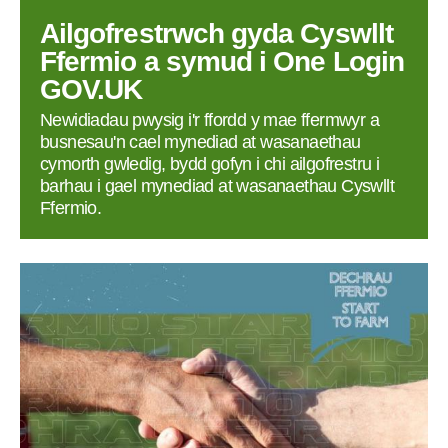
Ailgofrestrwch gyda Cyswllt
Ffermio a symud i One Login
GOV.UK
Newidiadau pwysig i'r ffordd y mae ffermwyr a
busnesau'n cael mynediad at wasanaethau
cymorth gwledig, bydd gofyn i chi ailgofrestru i
barhau i gael mynediad at wasanaethau Cyswllt
Ffermio.