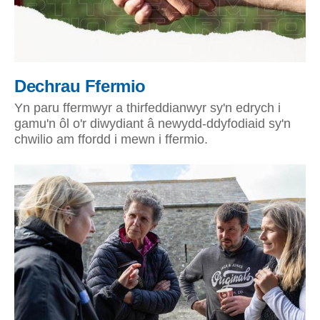
Dechrau Ffermio
Yn paru ffermwyr a thirfeddianwyr sy'n edrych i
gamu'n ôl o'r diwydiant â newydd-ddyfodiaid sy'n
chwilio am ffordd i mewn i ffermio.