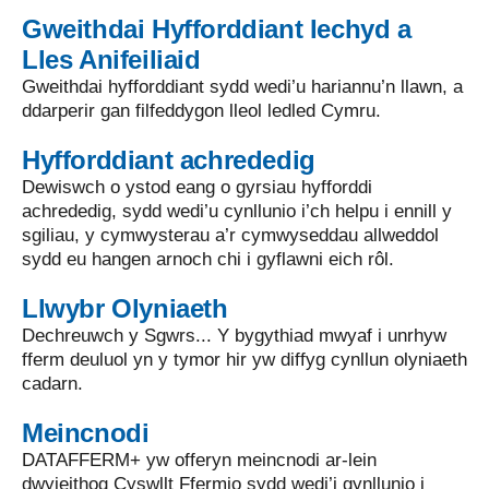
Gweithdai Hyfforddiant Iechyd a
Lles Anifeiliaid
Gweithdai hyfforddiant sydd wedi’u hariannu’n llawn, a
ddarperir gan filfeddygon lleol ledled Cymru.
Hyfforddiant achrededig
Dewiswch o ystod eang o gyrsiau hyfforddi
achrededig, sydd wedi’u cynllunio i’ch helpu i ennill y
sgiliau, y cymwysterau a’r cymwyseddau allweddol
sydd eu hangen arnoch chi i gyflawni eich rôl.
Llwybr Olyniaeth
Dechreuwch y Sgwrs... Y bygythiad mwyaf i unrhyw
fferm deuluol yn y tymor hir yw diffyg cynllun olyniaeth
cadarn.
Meincnodi
DATAFFERM+ yw offeryn meincnodi ar-lein
dwyieithog Cyswllt Ffermio sydd wedi’i gynllunio i