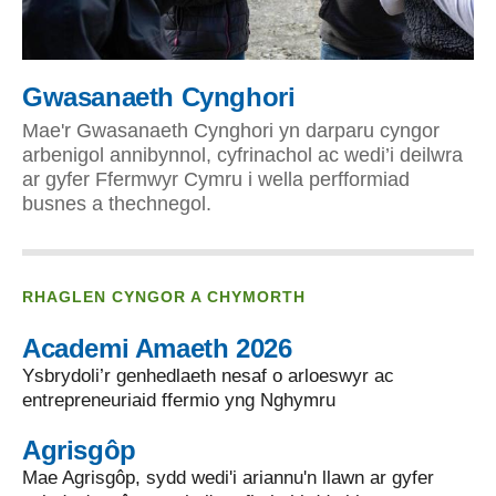
Gwasanaeth Cynghori
Mae'r Gwasanaeth Cynghori yn darparu cyngor
arbenigol annibynnol, cyfrinachol ac wedi’i deilwra
ar gyfer Ffermwyr Cymru i wella perfformiad
busnes a thechnegol.
RHAGLEN CYNGOR A CHYMORTH
Academi Amaeth 2026
Ysbrydoli’r genhedlaeth nesaf o arloeswyr ac
entrepreneuriaid ffermio yng Nghymru
Agrisgôp
Mae Agrisgôp, sydd wedi'i ariannu'n llawn ar gyfer