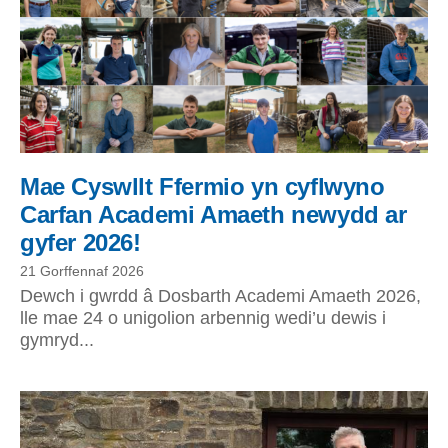
Mae Cyswllt Ffermio yn cyflwyno
Carfan Academi Amaeth newydd ar
gyfer 2026!
21 Gorffennaf 2026
Dewch i gwrdd â Dosbarth Academi Amaeth 2026,
lle mae 24 o unigolion arbennig wedi’u dewis i
gymryd...