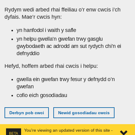
Skip to main content
Rydym wedi arbed rhai ffeiliau o’r enw cwcis i’ch
dyfais. Mae’r cwcis hyn:
yn hanfodol i waith y safle
yn helpu gwella’n gwefan trwy gasglu
gwybodaeth ac adrodd am sut rydych chi’n ei
defnyddio
Hefyd, hoffem arbed rhai cwcis i helpu:
gwella ein gwefan trwy fesur y defnydd o’n
gwefan
cofio eich gosodiadau
Derbyn pob cwci
Newid gosodiadau cwcis
You're viewing an updated version of this site -
BETA