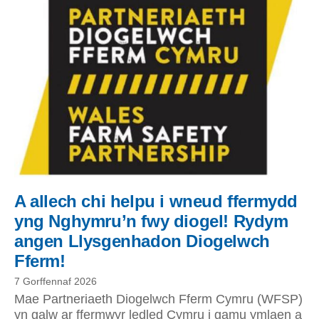
A allech chi helpu i wneud ffermydd
yng Nghymru’n fwy diogel! Rydym
angen Llysgenhadon Diogelwch
Fferm!
7 Gorffennaf 2026
Mae Partneriaeth Diogelwch Fferm Cymru (WFSP)
yn galw ar ffermwyr ledled Cymru i gamu ymlaen a