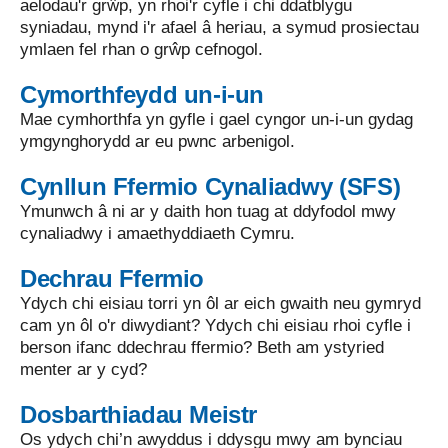
aelodau'r grŵp, yn rhoi'r cyfle i chi ddatblygu
syniadau, mynd i'r afael â heriau, a symud prosiectau
ymlaen fel rhan o grŵp cefnogol.
Cymorthfeydd un-i-un
Mae cymhorthfa yn gyfle i gael cyngor un-i-un gydag
ymgynghorydd ar eu pwnc arbenigol.
Cynllun Ffermio Cynaliadwy (SFS)
Ymunwch â ni ar y daith hon tuag at ddyfodol mwy
cynaliadwy i amaethyddiaeth Cymru.
Dechrau Ffermio
Ydych chi eisiau torri yn ôl ar eich gwaith neu gymryd
cam yn ôl o'r diwydiant? Ydych chi eisiau rhoi cyfle i
berson ifanc ddechrau ffermio? Beth am ystyried
menter ar y cyd?
Dosbarthiadau Meistr
Os ydych chi’n awyddus i ddysgu mwy am bynciau