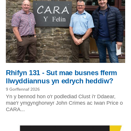
Rhifyn 131 - Sut mae busnes fferm
llwyddiannus yn edrych heddiw?
9 Gorffennaf 2026
Yn y bennod hon o'r podlediad Clust i'r Ddaear,
mae'r ymgynghorwyr John Crimes ac Iwan Price o
CARA...