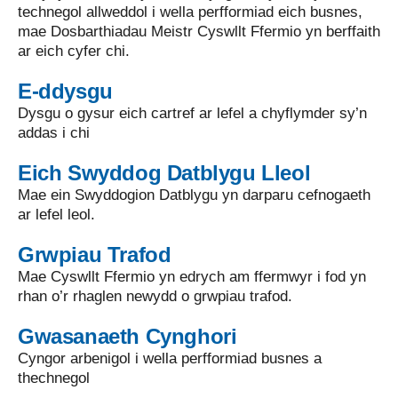
technegol allweddol i wella perfformiad eich busnes,
mae Dosbarthiadau Meistr Cyswllt Ffermio yn berffaith
ar eich cyfer chi.
E-ddysgu
Dysgu o gysur eich cartref ar lefel a chyflymder sy’n
addas i chi
Eich Swyddog Datblygu Lleol
Mae ein Swyddogion Datblygu yn darparu cefnogaeth
ar lefel leol.
Grwpiau Trafod
Mae Cyswllt Ffermio yn edrych am ffermwyr i fod yn
rhan o’r rhaglen newydd o grwpiau trafod.
Gwasanaeth Cynghori
Cyngor arbenigol i wella perfformiad busnes a
thechnegol