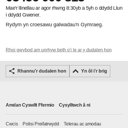
Mae'r llinellau ar agor rhwng 8:30yb a 5yh o ddydd Llun
i ddydd Gwener.
Rydym yn croesawu galwadau'n Gymraeg.
Rhoi gwybod am unrhyw beth o'i le ar y dudalen hon
Rhannu'r dudalen hon
Yn ôl i'r brig
Amdan Cyswllt Ffermio
Cysylltwch â ni
Cwcis
Polisi Preifatrwydd
Telerau ac amodau