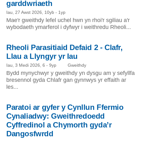
garddwriaeth
Iau, 27 Awst 2026, 10yb
-
1yp
Mae'r gweithdy lefel uchel hwn yn rhoi'r sgiliau a'r
wybodaeth ymarferol i dyfwyr i weithredu Rheoli...
Rheoli Parasitiaid Defaid 2 - Clafr,
Llau a Llyngyr yr Iau
Iau, 3 Medi 2026, 6
-
9yp
Gweithdy
Bydd mynychwyr y gweithdy yn dysgu am y sefyllfa
bresennol gyda Chlafr gan gynnwys yr effaith ar
les...
Paratoi ar gyfer y Cynllun Ffermio
Cynaliadwy: Gweithredoedd
Cyffredinol a Chymorth gyda’r
Dangosfwrdd