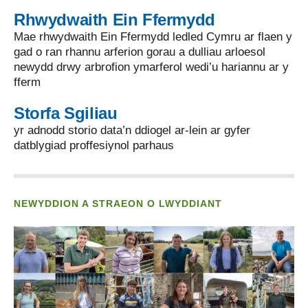
Rhwydwaith Ein Ffermydd
Mae rhwydwaith Ein Ffermydd ledled Cymru ar flaen y
gad o ran rhannu arferion gorau a dulliau arloesol
newydd drwy arbrofion ymarferol wedi’u hariannu ar y
fferm
Storfa Sgiliau
yr adnodd storio data’n ddiogel ar-lein ar gyfer
datblygiad proffesiynol parhaus
NEWYDDION A STRAEON O LWYDDIANT