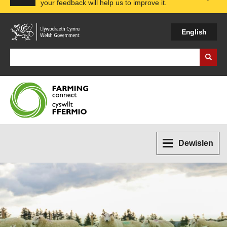
your feedback will help us to improve it.
Expa
English
Search Business Wales
Dewislen