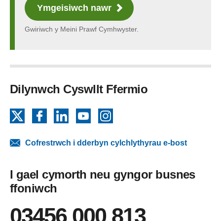
Ymgeisiwch nawr
Gwiriwch y Meini Prawf Cymhwyster.
Dilynwch Cyswllt Ffermio
X
Facebook
LinkedIn
YouTube
Instagram
Cofrestrwch i dderbyn cylchlythyrau e-bost
I gael cymorth neu gyngor busnes
ffoniwch
03456 000 813