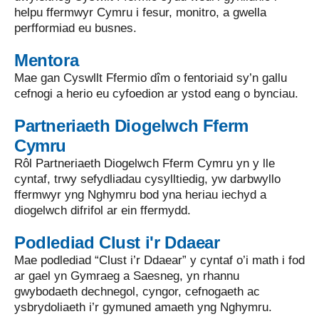
helpu ffermwyr Cymru i fesur, monitro, a gwella
perfformiad eu busnes.
Mentora
Mae gan Cyswllt Ffermio dîm o fentoriaid sy’n gallu
cefnogi a herio eu cyfoedion ar ystod eang o bynciau.
Partneriaeth Diogelwch Fferm
Cymru
Rôl Partneriaeth Diogelwch Fferm Cymru yn y lle
cyntaf, trwy sefydliadau cysylltiedig, yw darbwyllo
ffermwyr yng Nghymru bod yna heriau iechyd a
diogelwch difrifol ar ein ffermydd.
Podlediad Clust i'r Ddaear
Mae podlediad “Clust i’r Ddaear” y cyntaf o’i math i fod
ar gael yn Gymraeg a Saesneg, yn rhannu
gwybodaeth dechnegol, cyngor, cefnogaeth ac
ysbrydoliaeth i’r gymuned amaeth yng Nghymru.