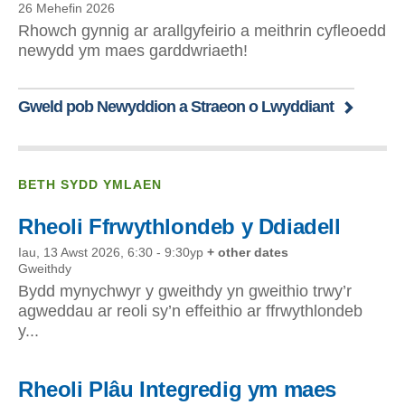
26 Mehefin 2026
Rhowch gynnig ar arallgyfeirio a meithrin cyfleoedd
newydd ym maes garddwriaeth!
Gweld pob Newyddion a Straeon o Lwyddiant
BETH SYDD YMLAEN
Rheoli Ffrwythlondeb y Ddiadell
Iau, 13 Awst 2026, 6:30
-
9:30yp
+ other dates
Gweithdy
Bydd mynychwyr y gweithdy yn gweithio trwy’r
agweddau ar reoli sy’n effeithio ar ffrwythlondeb
y...
Rheoli Plâu Integredig ym maes