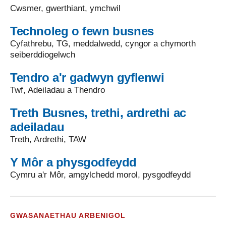
Cwsmer, gwerthiant, ymchwil
Technoleg o fewn busnes
Cyfathrebu, TG, meddalwedd, cyngor a chymorth
seiberddiogelwch
Tendro a'r gadwyn gyflenwi
Twf, Adeiladau a Thendro
Treth Busnes, trethi, ardrethi ac
adeiladau
Treth, Ardrethi, TAW
Y Môr a physgodfeydd
Cymru a'r Môr, amgylchedd morol, pysgodfeydd
GWASANAETHAU ARBENIGOL