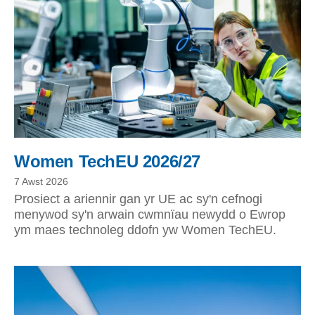
Women TechEU 2026/27
7 Awst 2026
Prosiect a ariennir gan yr UE ac sy'n cefnogi
menywod sy'n arwain cwmnïau newydd o Ewrop
ym maes technoleg ddofn yw Women TechEU.