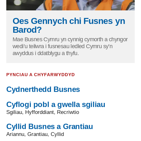
Oes Gennych chi Fusnes yn
Barod?
Mae Busnes Cymru yn cynnig cymorth a chyngor
wedi’u teilwra i fusnesau ledled Cymru sy’n
awyddus i ddatblygu a thyfu.
PYNCIAU A CHYFARWYDDYD
Cydnerthedd Busnes
Cyflogi pobl a gwella sgiliau
Sgiliau, Hyfforddiant, Recriwtio
Cyllid Busnes a Grantiau
Ariannu, Grantiau, Cyllid