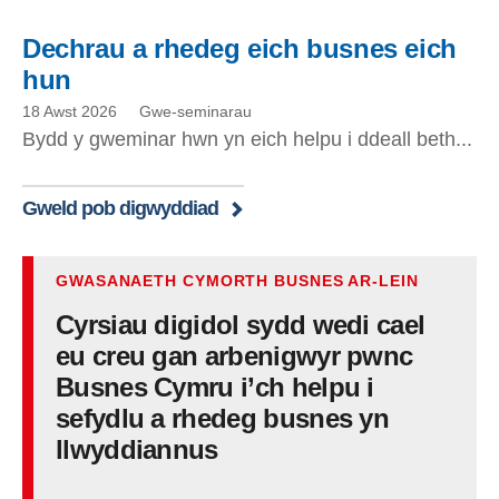
Dechrau a rhedeg eich busnes eich
hun
18 Awst 2026
Gwe-seminarau
Bydd y gweminar hwn yn eich helpu i ddeall beth...
Gweld pob digwyddiad
GWASANAETH CYMORTH BUSNES AR-LEIN
Cyrsiau digidol sydd wedi cael
eu creu gan arbenigwyr pwnc
Busnes Cymru i’ch helpu i
sefydlu a rhedeg busnes yn
llwyddiannus