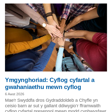
Ymgynghoriad: Cyflog cyfartal a
gwahaniaethu mewn cyflog
6 Awst 2026
Mae'r Swyddfa dros Gydraddoldeb a Chyfle yn
ceisio barn ar sut y gallant ddiwygio’r fframwaith
cyflog cyfartal presennol mewn modd cynhwysfawr