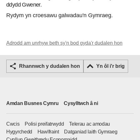
ddydd Gwener.
Rydym yn croesawu galwadau'n Gymraeg.
Adrodd am unrhyw beth sy'n bod gyda'r dudalen hon
Rhannwch y dudalen hon
Yn ôl i'r brig
Amdan Busnes Cymru
Cysylltwch â ni
Cwcis
Polisi preifatrwydd
Telerau ac amodau
Hygyrchedd
Hawlfraint
Datganiad Iaith Gymraeg
Cynllun Gweithredu Economaidd