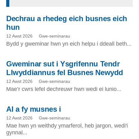
Dechrau a rhedeg eich busnes eich
hun
12 Awst 2026
Gwe-seminarau
Bydd y gweminar hwn yn eich helpu i ddeall beth...
Gweminar sut i Ysgrifennu Tendr
Llwyddiannus fel Busnes Newydd
12 Awst 2026
Gwe-seminarau
Mae’r cwrs lefel dechreuwr hwn wedi ei lunio...
AI a fy musnes i
12 Awst 2026
Gwe-seminarau
Mae hwn yn weithdy ymarferol, heb jargon, wedi'i
gynnal...