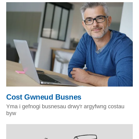
Cost Gwneud Busnes
Yma i gefnogi busnesau drwy'r argyfwng costau
byw