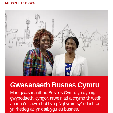
MEWN FFOCWS
Gwasanaeth Busnes Cymru
Mae gwasanaethau Busnes Cymru yn cynnig
gwybodaeth, cyngor, arweiniad a chymorth wedi’i
ariannu’n llawn i bobl yng Nghymru sy’n dechrau,
yn rhedeg ac yn datblygu eu busnes.