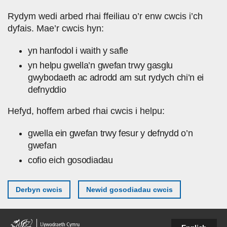
Skip to main content
Rydym wedi arbed rhai ffeiliau o’r enw cwcis i’ch
dyfais. Mae’r cwcis hyn:
yn hanfodol i waith y safle
yn helpu gwella’n gwefan trwy gasglu
gwybodaeth ac adrodd am sut rydych chi’n ei
defnyddio
Hefyd, hoffem arbed rhai cwcis i helpu:
gwella ein gwefan trwy fesur y defnydd o’n
gwefan
cofio eich gosodiadau
Derbyn cwcis
Newid gosodiadau cwcis