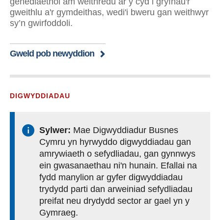
genedlaethol am weithredu ar y cyd i gryfhau'r
gweithlu a'r gymdeithas, wedi'i bweru gan weithwyr
sy’n gwirfoddoli.
Gweld pob newyddion
DIGWYDDIADAU
Sylwer:
Mae Digwyddiadur Busnes
Cymru yn hyrwyddo digwyddiadau gan
amrywiaeth o sefydliadau, gan gynnwys
ein gwasanaethau ni'n hunain. Efallai na
fydd manylion ar gyfer digwyddiadau
trydydd parti dan arweiniad sefydliadau
preifat neu drydydd sector ar gael yn y
Gymraeg.