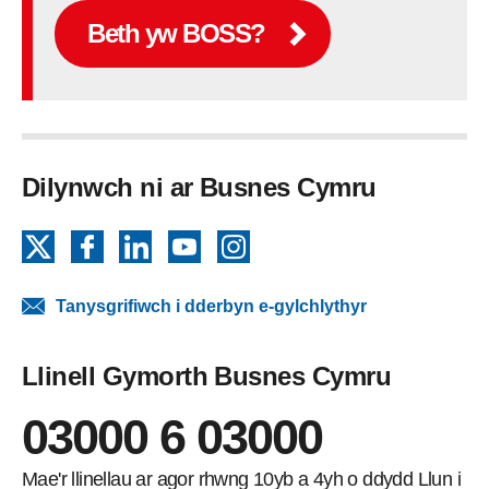
Beth yw BOSS?
Dilynwch ni ar Busnes Cymru
X
Facebook
LinkedIn
YouTube
Instagram
Tanysgrifiwch i dderbyn e-gylchlythyr
Llinell Gymorth Busnes Cymru
03000 6 03000
Mae'r llinellau ar agor rhwng 10yb a 4yh o ddydd Llun i